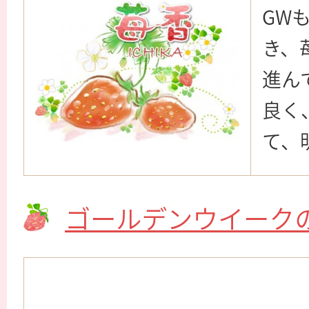
GW
き、
進ん
良く
て、
ゴールデンウイーク