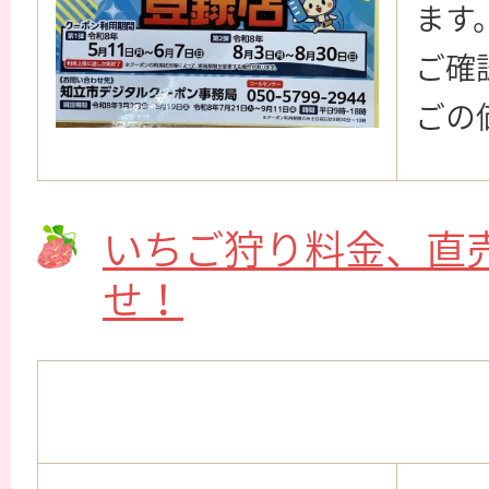
ます
ご確
ごの
いちご狩り料金、直
せ！