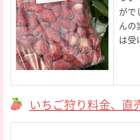
がで
んの
は受
いちご狩り料金、直