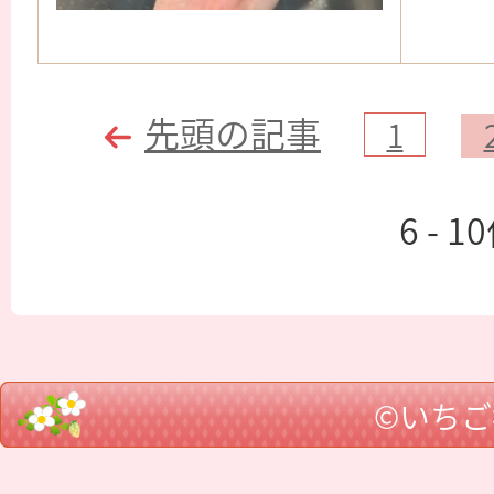
先頭の記事
1
6 - 1
©いち