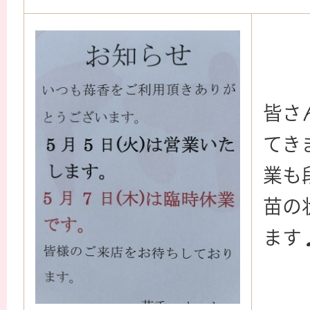
皆さ
てき
業も
苗の
ます