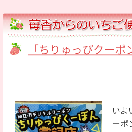
「ちりゅっぴクーポ
いよ
ーポ