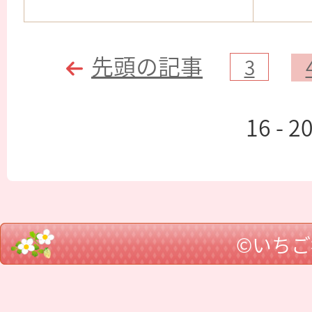
先頭の記事
3
16 - 
©いち