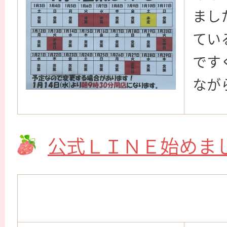
まし
てい
です
なが
公式ＬＩＮＥ始めま