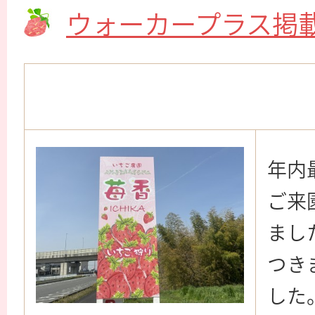
ウォーカープラス掲
年内
ご来
まし
つき
した