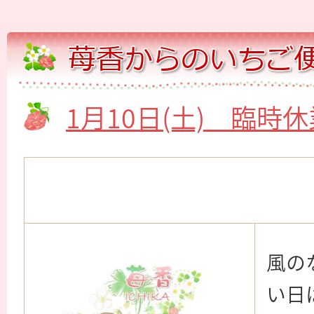
1月10日(土) 臨時
風の
い日