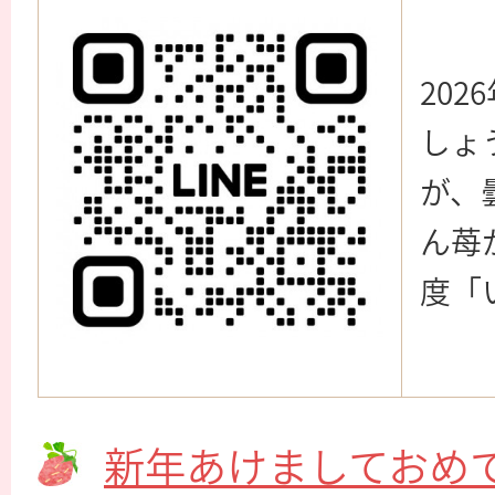
20
しょ
が、
ん苺
度「
新年あけましておめ