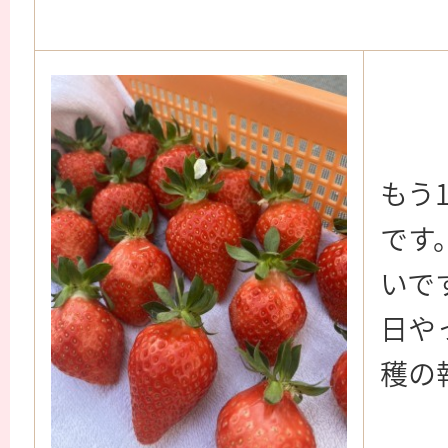
もう
です
いで
日や
穫の