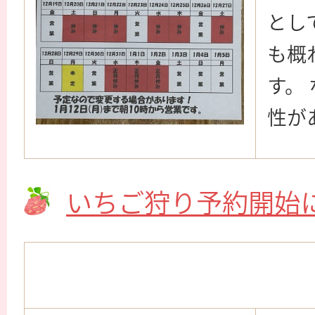
とし
も概
す。
性が
いちご狩り予約開始