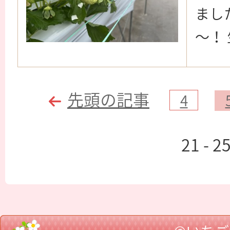
まし
～！
先頭の記事
4
21 - 