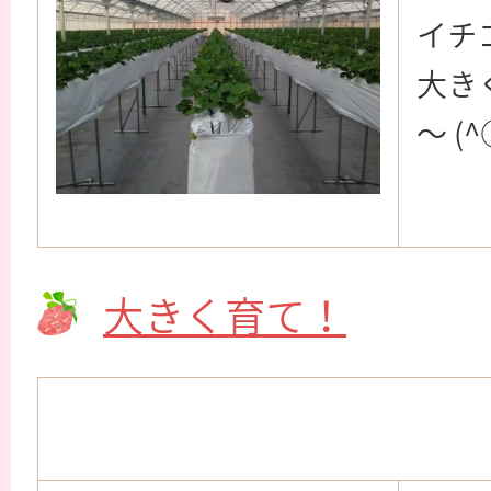
イチ
大き
～ (
大きく育て！