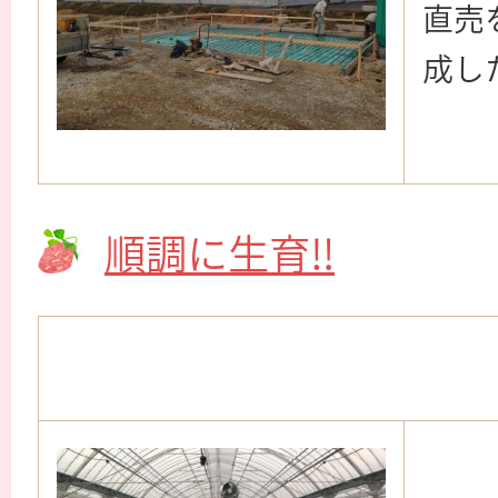
直売
成した
順調に生育‼