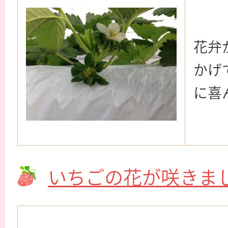
花弁
かげ
に喜
いちごの花が咲きま