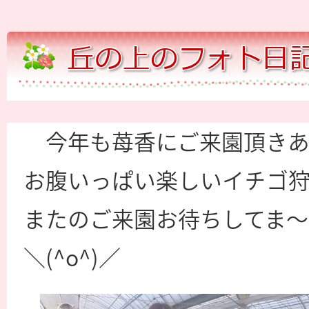
今年も苺香にご来園頂き
お腹いっぱい楽しいイチゴ
またのご来園お待ちしてま～
＼(^o^)／