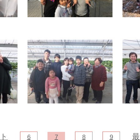
ォト
最
6
7
8
9