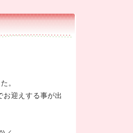
した。
でお迎えする事が出
)／